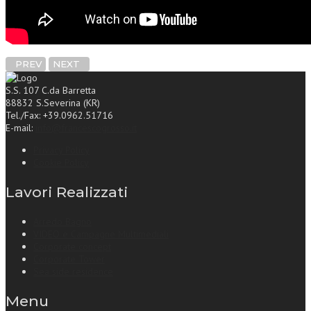
PREV
NEXT
S.S. 107 C.da Barretta
88832 S.Severina (KR)
Tel./Fax: +39.0962.51716
E-mail:
info@francescogrosso.it
Privacy Policy
Cookie Policy
Lavori Realizzati
Arredo Bagno
VIDEO e Campagne Multimediali
Corporate concept
Corporate Tower
Sea side residence
Menu