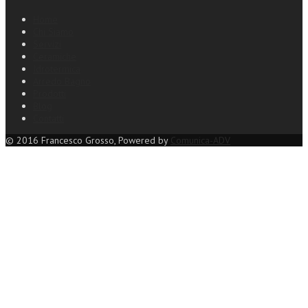
Home
Chi Siamo
Servizi
Ceramiche
Idrotermica
Arredo Bagno
Prodotti
Blog
Contatti
© 2016 Francesco Grosso, Powered by
Comunica-ADV