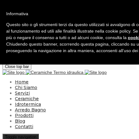
×
Informativa
Questo sito o gli strumenti terzi da questo utilizzati si avvalgono di
al funzionamento ed utili alle finalità illustrate nella cookie policy. S
più o negare il consenso a tutti o ad alcuni cookie, consulta la
cooki
Chiudendo questo banner, scorrendo questa pagina, cliccando su un
Lun - Ven: 8:00 - 12:30 - 15:30 - 19:00
proseguendo la navigazione in altra maniera, acconsenti all’uso dei
+ 39 0962 51716
info@francescogrosso.it
Close top bar
Home
Chi Siamo
Servizi
Ceramiche
Idrotermica
Arredo Bagno
Prodotti
Blog
Contatti
Toggle navigation