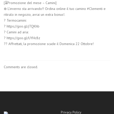
[⏳Promozione del mese – Camini]
❄️ L’inverno sta arrivando!! Ordina online il tuo camino #Clementi e
ritiralo in negozio, avrai un extra bonus!.
? Termocamini:
? https://goo.gl/jTQKhb
? Camini ad aria:
? https://goo.gl/UYHc8z
?? Affrettati, la promozione scade il Domenica 22 Ottobre!
Comments are closed.
Privacy Policy