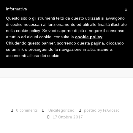
×
Informativa
x
Close
Questo sito o gli strumenti terzi da questo utilizzati si avvalgono
Lun - Ven: 8:00 - 12:30 - 15:30 - 19:00
+ 39 0962 51716
top
Togg
di cookie necessari al funzionamento ed utili alle finalità illustrate
bar
info@francescogrosso.it
navi
nella cookie policy. Se vuoi saperne di più o negare il consenso
a tutti o ad alcuni cookie, consulta la
cookie policy
.
Chiudendo questo banner, scorrendo questa pagina, cliccando
404 page
su un link o proseguendo la navigazione in altra maniera,
acconsenti all’uso dei cookie.
Home
0 comments
Uncategorized
posted by
Fr.Grosso
17 Ottobre 2017