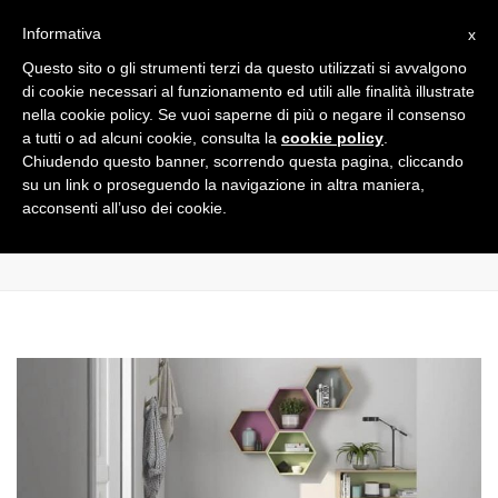
×
Informativa
x
Close
Questo sito o gli strumenti terzi da questo utilizzati si avvalgono
Lun - Ven: 8:00 - 12:30 - 15:30 - 19:00
+ 39 0962 51716
top
Togg
di cookie necessari al funzionamento ed utili alle finalità illustrate
bar
info@francescogrosso.it
navi
nella cookie policy. Se vuoi saperne di più o negare il consenso
a tutti o ad alcuni cookie, consulta la
cookie policy
.
Chiudendo questo banner, scorrendo questa pagina, cliccando
404 page
su un link o proseguendo la navigazione in altra maniera,
acconsenti all’uso dei cookie.
Home