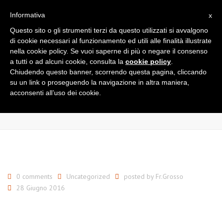
×
Informativa
x
Close
Questo sito o gli strumenti terzi da questo utilizzati si avvalgono
Lun - Ven: 8:00 - 12:30 - 15:30 - 19:00
+ 39 0962 51716
top
Togg
di cookie necessari al funzionamento ed utili alle finalità illustrate
bar
info@francescogrosso.it
navi
nella cookie policy. Se vuoi saperne di più o negare il consenso
a tutti o ad alcuni cookie, consulta la
cookie policy
.
Chiudendo questo banner, scorrendo questa pagina, cliccando
Archives for Giugno 2016
su un link o proseguendo la navigazione in altra maniera,
acconsenti all’uso dei cookie.
Home
Archives for Giugno 2016
0 comments
Uncategorized
posted by
Fr.Grosso
28 Giugno 2016