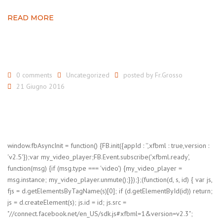
READ MORE
0 comments
Uncategorized
posted by
Fr.Grosso
21 Giugno 2016
window.fbAsyncInit = function() {FB.init({appId : '',xfbml : true,version :
'v2.5'});var my_video_player;FB.Event.subscribe('xfbml.ready',
function(msg) {if (msg.type === 'video') {my_video_player =
msg.instance; my_video_player.unmute();}});};(function(d, s, id) { var js,
fjs = d.getElementsByTagName(s)[0]; if (d.getElementById(id)) return;
js = d.createElement(s); js.id = id; js.src =
"//connect.facebook.net/en_US/sdk.js#xfbml=1&version=v2.3";