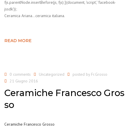
fjs.parentNode.insertBefore(js, fjs);}(document, 'script', 'facebook-
jssdk'));
Ceramica Ariana…ceramica italiana.
READ MORE
0 comments
Uncategorized
posted by
Fr.Grosso
21 Giugno 2016
Ceramiche Francesco Gros
so
Ceramiche Francesco Grosso