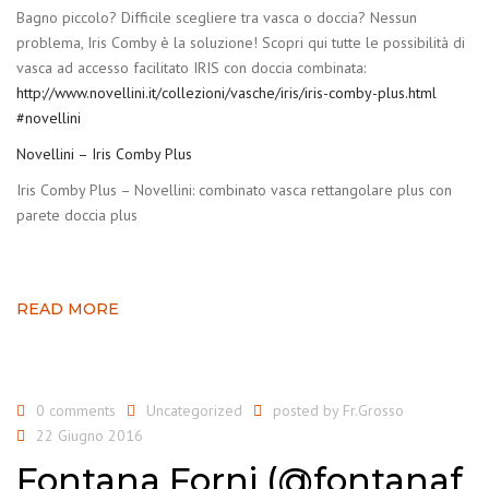
Bagno piccolo? Difficile scegliere tra vasca o doccia? Nessun
problema, Iris Comby è la soluzione! Scopri qui tutte le possibilità di
vasca ad accesso facilitato IRIS con doccia combinata:
http://www.novellini.it/collezioni/vasche/iris/iris-comby-plus.html
#novellini
Novellini – Iris Comby Plus
Iris Comby Plus – Novellini: combinato vasca rettangolare plus con
parete doccia plus
READ MORE
0 comments
Uncategorized
posted by
Fr.Grosso
22 Giugno 2016
Fontana Forni (@fontanaf