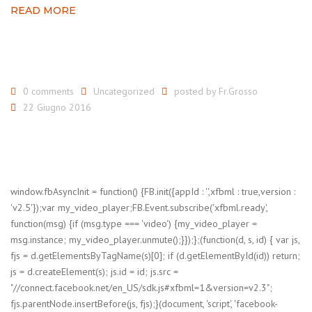
READ MORE
0 comments
Uncategorized
posted by
Fr.Grosso
22 Giugno 2016
window.fbAsyncInit = function() {FB.init({appId : '',xfbml : true,version :
'v2.5'});var my_video_player;FB.Event.subscribe('xfbml.ready',
function(msg) {if (msg.type === 'video') {my_video_player =
msg.instance; my_video_player.unmute();}});};(function(d, s, id) { var js,
fjs = d.getElementsByTagName(s)[0]; if (d.getElementById(id)) return;
js = d.createElement(s); js.id = id; js.src =
"//connect.facebook.net/en_US/sdk.js#xfbml=1&version=v2.3";
fjs.parentNode.insertBefore(js, fjs);}(document, 'script', 'facebook-